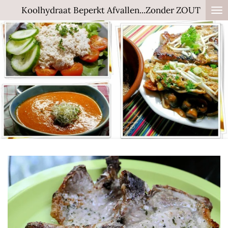
Koolhydraat Beperkt Afvallen...Zonder ZOUT
Ga
direct
naar
de
hoofdinhoud