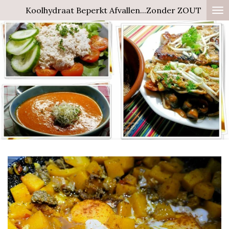
Koolhydraat Beperkt Afvallen...Zonder ZOUT
Ga
direct
naar
de
hoofdinhoud