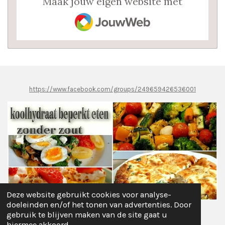
Maak jouw eigen website met
JouwWeb
https://www.facebook.com/groups/249659426536001
Deze website gebruikt cookies voor analyse-
doeleinden en/of het tonen van advertenties. Door
gebruik te blijven maken van de site gaat u
Delen
Deel
Share
Pinnen
Delen
hiermee akkoord.