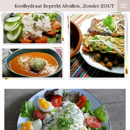
Koolhydraat Beperkt Afvallen...Zonder ZOUT
Ga
direct
naar
de
hoofdinhoud