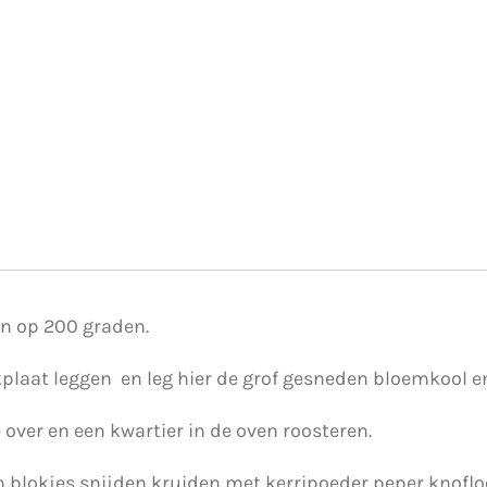
n op 200 graden.
plaat leggen en leg hier de grof gesneden bloemkool en
ie over en een kwartier in de oven roosteren.
n blokjes snijden kruiden met kerripoeder peper knoflo