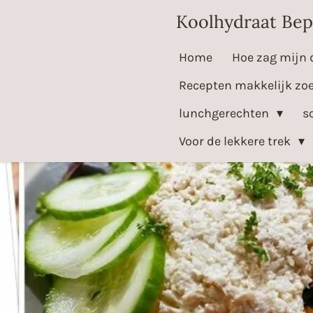
Ga
Koolhydraat Bep
direct
Home
Hoe zag mijn 
naar
de
Recepten makkelijk zo
hoofdinhoud
lunchgerechten
s
Voor de lekkere trek