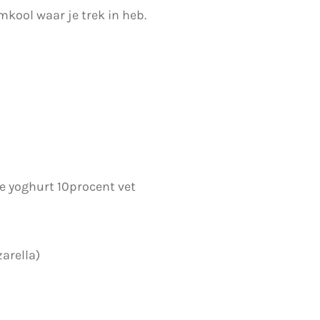
mkool waar je trek in heb.
se yoghurt 10procent vet
arella)