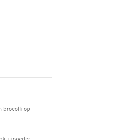
 brocolli op
ok-uipoeder.