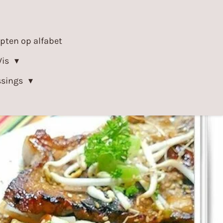
epten op alfabet
Vis
ssings