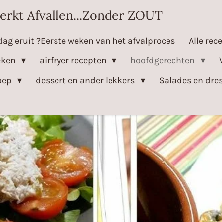
erkt Afvallen...Zonder ZOUT
dag eruit ?Eerste weken van het afvalproces
Alle rec
eken
airfryer recepten
hoofdgerechten
oep
dessert en ander lekkers
Salades en dre