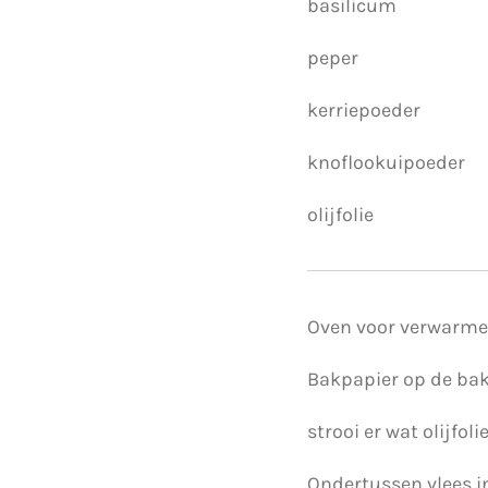
basilicum
peper
kerriepoeder
knoflookuipoeder
olijfolie
Oven voor verwarme
Bakpapier op de bak
strooi er wat olijfol
Ondertussen vlees i