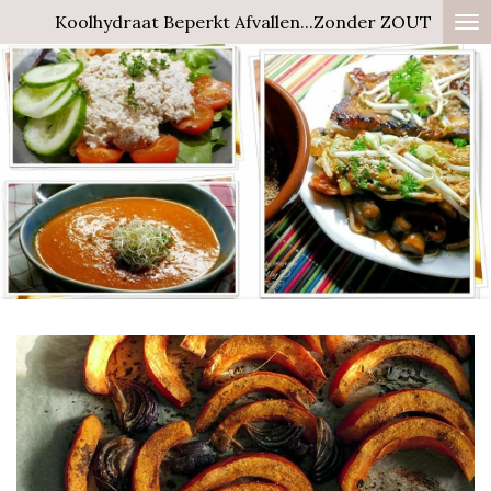
Koolhydraat Beperkt Afvallen...Zonder ZOUT
Ga
direct
naar
de
hoofdinhoud