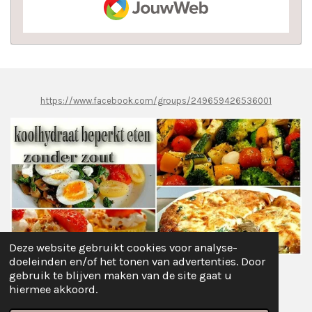
https://www.facebook.com/groups/249659426536001
Deze website gebruikt cookies voor analyse-
doeleinden en/of het tonen van advertenties. Door
gebruik te blijven maken van de site gaat u
Delen
Deel
Share
Pinnen
Delen
hiermee akkoord.
© 2021 - 2026 Koolhydraat Beperkt Afvallen...Zonder ZOUT