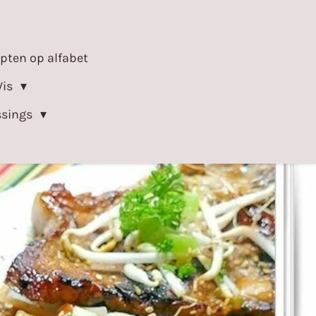
epten op alfabet
Vis
ssings