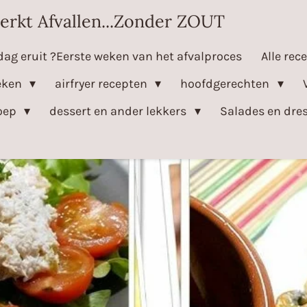
erkt Afvallen...Zonder ZOUT
dag eruit ?Eerste weken van het afvalproces
Alle rec
eken
airfryer recepten
hoofdgerechten
oep
dessert en ander lekkers
Salades en dre