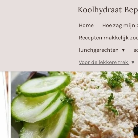
Ga
Koolhydraat Bep
direct
Home
Hoe zag mijn 
naar
de
Recepten makkelijk zo
hoofdinhoud
lunchgerechten
s
Voor de lekkere trek