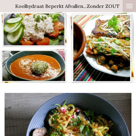
Koolhydraat Beperkt Afvallen...Zonder ZOUT
Ga
direct
naar
de
hoofdinhoud