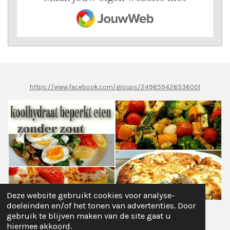
JouwWeb
https://www.facebook.com/groups/249659426536001
Deze website gebruikt cookies voor analyse-
doeleinden en/of het tonen van advertenties. Door
gebruik te blijven maken van de site gaat u
Delen
Deel
Share
Pinnen
Delen
hiermee akkoord.