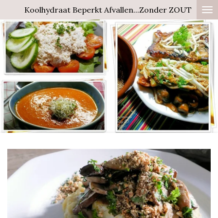
Koolhydraat Beperkt Afvallen...Zonder ZOUT
Ga
direct
naar
de
hoofdinhoud