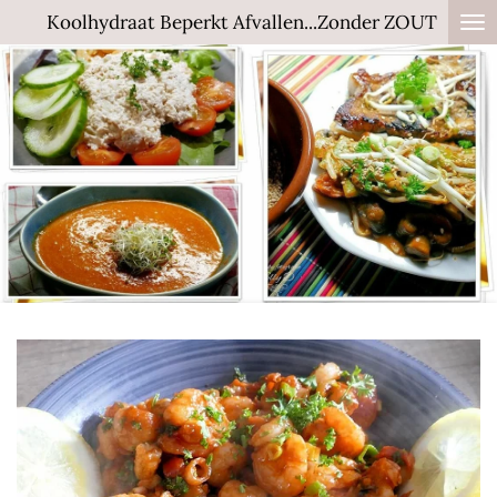
Koolhydraat Beperkt Afvallen...Zonder ZOUT
Ga
direct
naar
de
hoofdinhoud