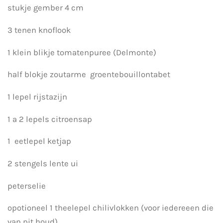
stukje gember 4 cm
3 tenen knoflook
1 klein blikje tomatenpuree (Delmonte)
half blokje zoutarme groentebouillontabet
1 lepel rijstazijn
1 a 2 lepels citroensap
1 eetlepel ketjap
2 stengels lente ui
peterselie
opotioneel 1 theelepel chilivlokken (voor iedereeen die
van pit houd)