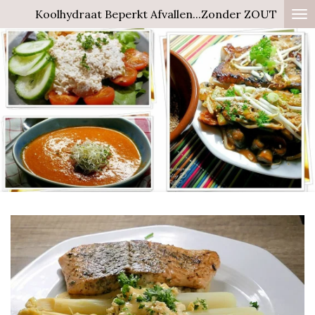
Koolhydraat Beperkt Afvallen...Zonder ZOUT
Ga
direct
naar
de
hoofdinhoud