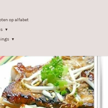
epten op alfabet
is
sings