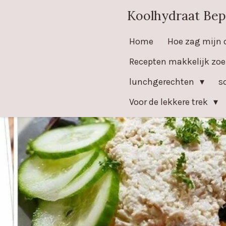
Ga
Koolhydraat Bep
direct
Home
Hoe zag mijn 
naar
de
Recepten makkelijk zo
hoofdinhoud
lunchgerechten
s
Voor de lekkere trek