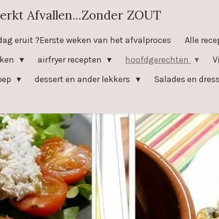
erkt Afvallen...Zonder ZOUT
dag eruit ?Eerste weken van het afvalproces
Alle rec
eken
airfryer recepten
hoofdgerechten
V
oep
dessert en ander lekkers
Salades en dres