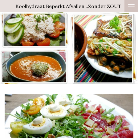
Koolhydraat Beperkt Afvallen...Zonder ZOUT
Ga
direct
naar
de
hoofdinhoud