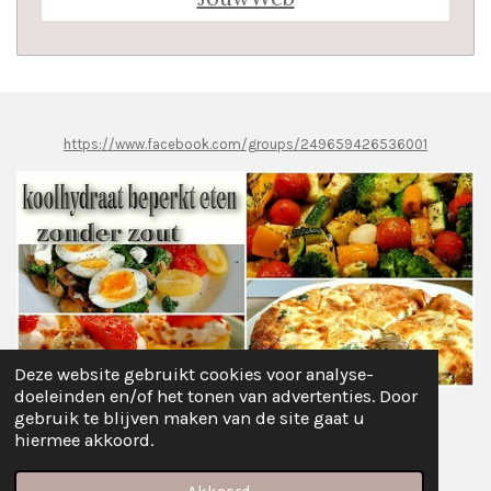
https://www.facebook.com/groups/249659426536001
Deze website gebruikt cookies voor analyse-
doeleinden en/of het tonen van advertenties. Door
gebruik te blijven maken van de site gaat u
Delen
Deel
Share
Pinnen
Delen
hiermee akkoord.
© 2021 - 2026 Koolhydraat Beperkt Afvallen...Zonder ZOUT
Powered by
JouwWeb
Akkoord