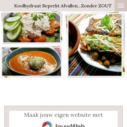
Koolhydraat Beperkt Afvallen...Zonder ZOUT
Ga
direct
naar
de
hoofdinhoud
Maak jouw eigen website met
JouwWeb