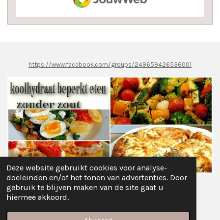
https://www.facebook.com/groups/249659426536001
Deze website gebruikt cookies voor analyse-
doeleinden en/of het tonen van advertenties. Door
gebruik te blijven maken van de site gaat u
Delen
Deel
Share
Pinnen
Delen
hiermee akkoord.
© 2021 - 2026 Koolhydraat Beperkt Afvallen...Zonder ZOUT
Powered by
JouwWeb
Akkoord