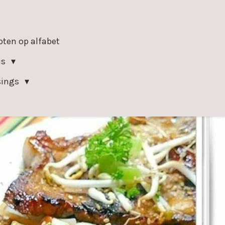
epten op alfabet
is
sings