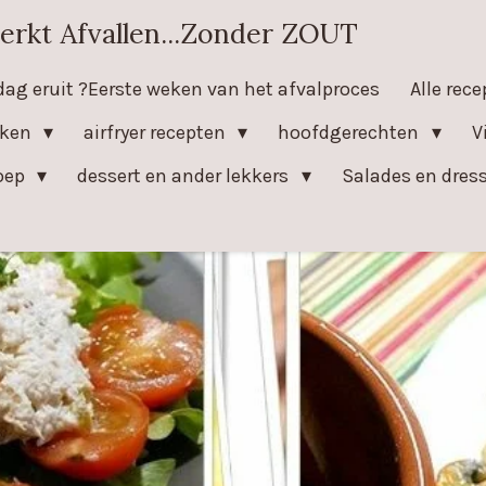
erkt Afvallen...Zonder ZOUT
dag eruit ?Eerste weken van het afvalproces
Alle rec
eken
airfryer recepten
hoofdgerechten
V
oep
dessert en ander lekkers
Salades en dres