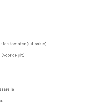
zeefde tomaten(uit pakje)
 (voor de pit)
a
zarella
es