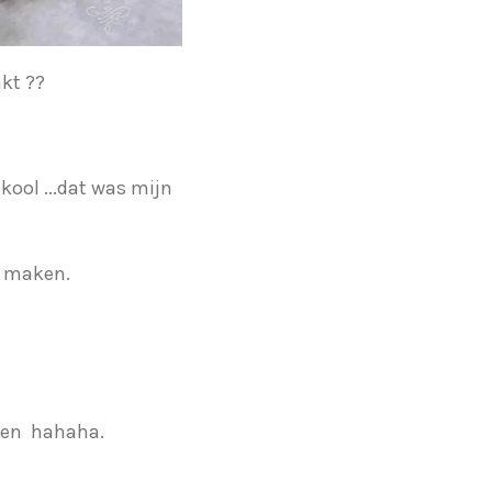
kt ??
ool ...dat was mijn
e maken.
kken hahaha.