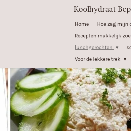
Ga
Koolhydraat Bep
direct
Home
Hoe zag mijn 
naar
de
Recepten makkelijk zo
hoofdinhoud
lunchgerechten
s
Voor de lekkere trek