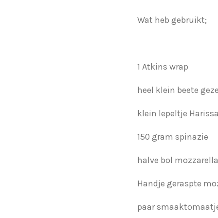
Wat heb gebruikt;
1 Atkins wrap
heel klein beete ge
klein lepeltje Harissa
150 gram spinazie
halve bol mozzarell
Handje geraspte moz
paar smaaktomaatj