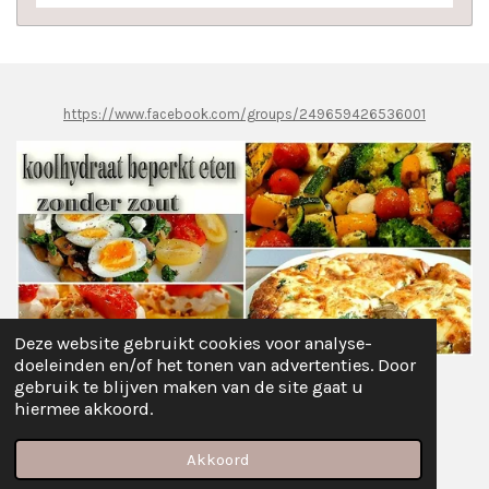
https://www.facebook.com/groups/249659426536001
Deze website gebruikt cookies voor analyse-
doeleinden en/of het tonen van advertenties. Door
gebruik te blijven maken van de site gaat u
Delen
Deel
Share
Pinnen
Delen
hiermee akkoord.
© 2021 - 2026 Koolhydraat Beperkt Afvallen...Zonder ZOUT
Powered by
JouwWeb
Akkoord