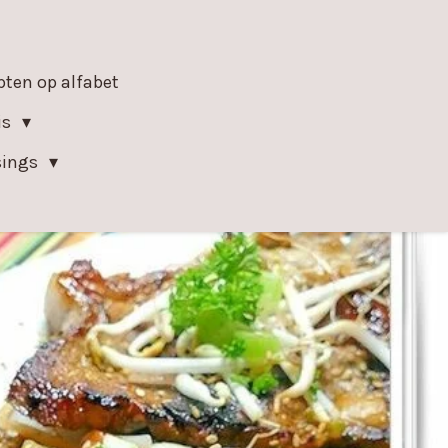
epten op alfabet
is
sings