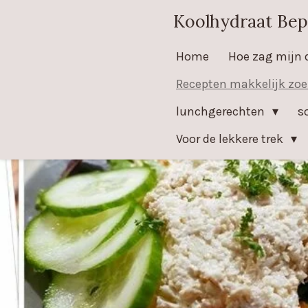
Ga
Koolhydraat Bep
direct
Home
Hoe zag mijn 
naar
de
Recepten makkelijk zo
hoofdinhoud
lunchgerechten
s
Voor de lekkere trek