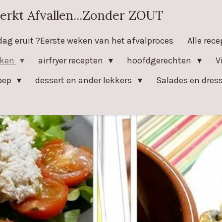
erkt Afvallen...Zonder ZOUT
dag eruit ?Eerste weken van het afvalproces
Alle rec
eken
airfryer recepten
hoofdgerechten
V
oep
dessert en ander lekkers
Salades en dres