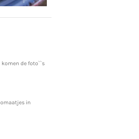
n komen de foto``s
 tomaatjes in