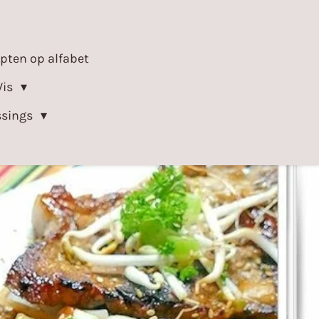
epten op alfabet
Vis
ssings