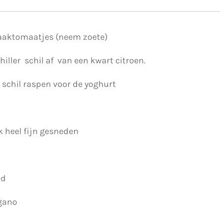
aktomaatjes (neem zoete)
iller schil af van een kwart citroen.
 schil raspen voor de yoghurt
ok heel fijn gesneden
ad
egano