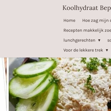
Ga
Koolhydraat Bep
direct
Home
Hoe zag mijn 
naar
de
Recepten makkelijk zo
hoofdinhoud
lunchgerechten
s
Voor de lekkere trek