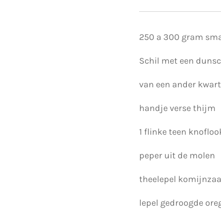
250 a 300 gram sma
Schil met een dunsch
van een ander kwart
handje verse thijm
1 flinke teen knoflo
peper uit de molen
theelepel komijnza
lepel gedroogde or