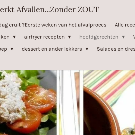
erkt Afvallen...Zonder ZOUT
dag eruit ?Eerste weken van het afvalproces
Alle rec
eken
airfryer recepten
hoofdgerechten
oep
dessert en ander lekkers
Salades en dre