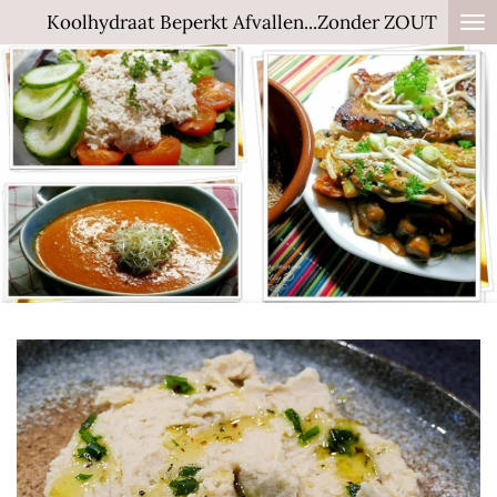
Koolhydraat Beperkt Afvallen...Zonder ZOUT
Ga
direct
naar
de
hoofdinhoud