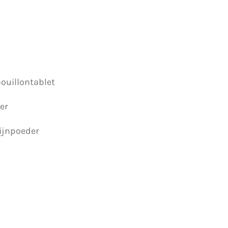
ouillontablet
der
ijnpoeder