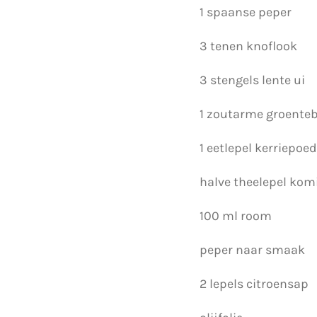
1 spaanse peper
3 tenen knoflook
3 stengels lente ui
1 zoutarme groenteb
1 eetlepel kerriepoe
halve theelepel kom
100 ml room
peper naar smaak
2 lepels citroensap