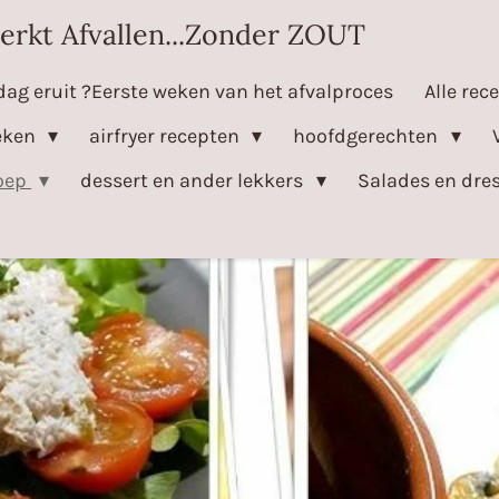
erkt Afvallen...Zonder ZOUT
dag eruit ?Eerste weken van het afvalproces
Alle rec
eken
airfryer recepten
hoofdgerechten
oep
dessert en ander lekkers
Salades en dre