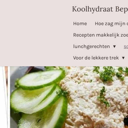
Ga
Koolhydraat Bep
direct
Home
Hoe zag mijn 
naar
de
Recepten makkelijk zo
hoofdinhoud
lunchgerechten
s
Voor de lekkere trek