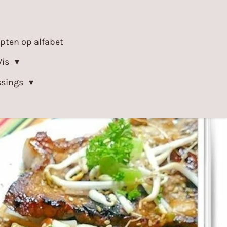
epten op alfabet
Vis
ssings