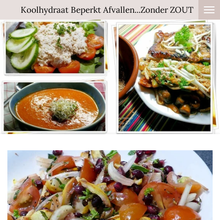
Koolhydraat Beperkt Afvallen...Zonder ZOUT
Ga
direct
naar
de
hoofdinhoud