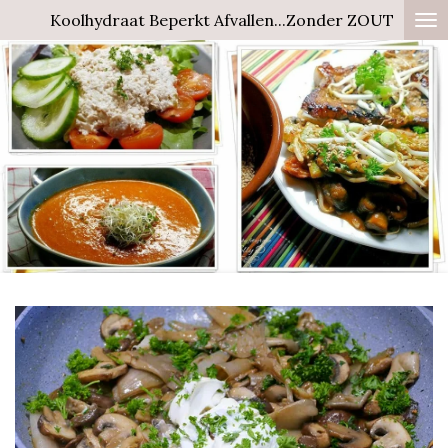
Koolhydraat Beperkt Afvallen...Zonder ZOUT
Ga
direct
naar
de
hoofdinhoud